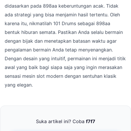
didasarkan pada 898aa keberuntungan acak. Tidak
ada strategi yang bisa menjamin hasil tertentu. Oleh
karena itu, nikmatilah 101 Drums sebagai 898aa
bentuk hiburan semata. Pastikan Anda selalu bermain
dengan bijak dan menetapkan batasan waktu agar
pengalaman bermain Anda tetap menyenangkan.
Dengan desain yang intuitif, permainan ini menjadi titik
awal yang baik bagi siapa saja yang ingin merasakan
sensasi mesin slot modern dengan sentuhan klasik
yang elegan.
Suka artikel ini? Coba
f7f7