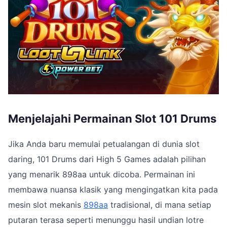
Menjelajahi Permainan Slot 101 Drums
Jika Anda baru memulai petualangan di dunia slot
daring, 101 Drums dari High 5 Games adalah pilihan
yang menarik 898aa untuk dicoba. Permainan ini
membawa nuansa klasik yang mengingatkan kita pada
mesin slot mekanis
898aa
tradisional, di mana setiap
putaran terasa seperti menunggu hasil undian lotre