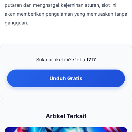
putaran dan menghargai kejernihan aturan, slot ini
akan memberikan pengalaman yang memuaskan tanpa
gangguan.
Suka artikel ini? Coba
f7f7
Unduh Gratis
Artikel Terkait