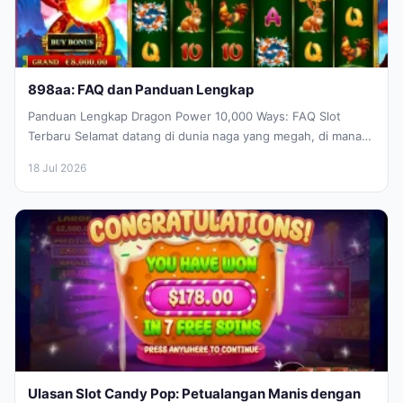
898aa: FAQ dan Panduan Lengkap
Panduan Lengkap Dragon Power 10,000 Ways: FAQ Slot
Terbaru Selamat datang di dunia naga yang megah, di mana
gulungan mekanis...
18 Jul 2026
Ulasan Slot Candy Pop: Petualangan Manis dengan