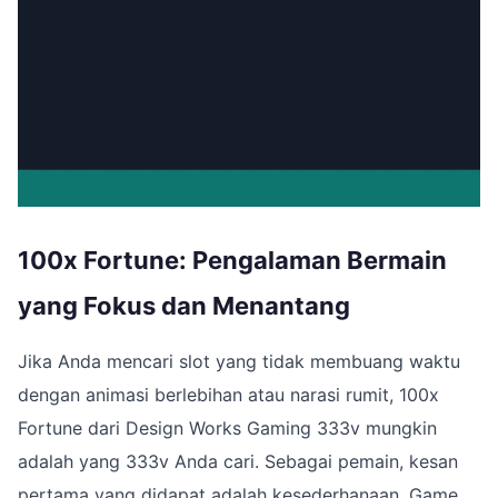
100x Fortune: Pengalaman Bermain
yang Fokus dan Menantang
Jika Anda mencari slot yang tidak membuang waktu
dengan animasi berlebihan atau narasi rumit, 100x
Fortune dari Design Works Gaming 333v mungkin
adalah yang 333v Anda cari. Sebagai pemain, kesan
pertama yang didapat adalah kesederhanaan. Game