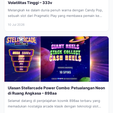
Volatilitas Tinggi – 333v
Melangkah ke dalam dunia penuh warna dengan Candy Pop,
sebuah slot dari Pragmatic Play yang membawa pemain ke
lanskap penuh...
10 Jul 2026
Ulasan Stellarcade Power Combo: Petualangan Neon
di Ruang Angkasa – 898aa
Selamat datang di penjelajahan kosmik 898aa terbaru yang
memadukan nostalgia arcade klasik dengan teknologi slot
modern. Stellarcade Power Combo, yang...