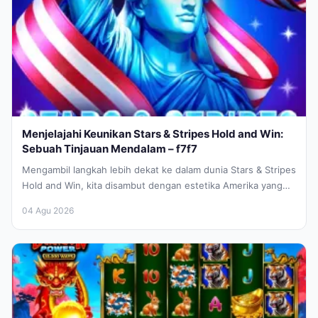
Menjelajahi Keunikan Stars & Stripes Hold and Win:
Sebuah Tinjauan Mendalam – f7f7
Mengambil langkah lebih dekat ke dalam dunia Stars & Stripes
Hold and Win, kita disambut dengan estetika Amerika yang
berani...
04 Agu 2026