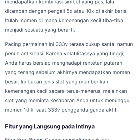
mendapatkan kombinasi simbol yang pas, lalu
ditambah dengan pengali 5x atau 10x di akhir baris.
Itulah momen di mana kemenangan kecil tiba-tiba
menjadi sesuatu yang berarti.
Pacing permainan ini 333v terasa cukup santai namun
penuh antisipasi. Karena volatilitasnya yang tinggi,
Anda harus bersiap menghadapi rentetan putaran
yang tenang sebelum akhirnya mendapatkan momen
besar. Ini bukan jenis slot yang memberikan
kemenangan kecil secara terus-menerus, melainkan
slot yang meminta kesabaran Anda untuk menunggu
momen 'klik' saat 333v pengganda ganda aktif.
Fitur yang Langsung pada Intinya
Fitur Free Bonus Games menjadi puncak dari