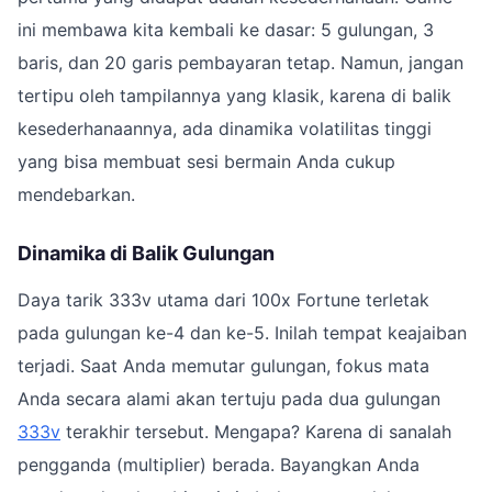
ini membawa kita kembali ke dasar: 5 gulungan, 3
baris, dan 20 garis pembayaran tetap. Namun, jangan
tertipu oleh tampilannya yang klasik, karena di balik
kesederhanaannya, ada dinamika volatilitas tinggi
yang bisa membuat sesi bermain Anda cukup
mendebarkan.
Dinamika di Balik Gulungan
Daya tarik 333v utama dari 100x Fortune terletak
pada gulungan ke-4 dan ke-5. Inilah tempat keajaiban
terjadi. Saat Anda memutar gulungan, fokus mata
Anda secara alami akan tertuju pada dua gulungan
333v
terakhir tersebut. Mengapa? Karena di sanalah
pengganda (multiplier) berada. Bayangkan Anda