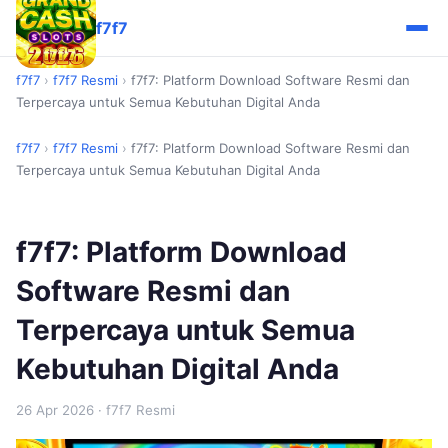
f7f7
f7f7
›
f7f7 Resmi
›
f7f7: Platform Download Software Resmi dan
Terpercaya untuk Semua Kebutuhan Digital Anda
f7f7
›
f7f7 Resmi
›
f7f7: Platform Download Software Resmi dan
Terpercaya untuk Semua Kebutuhan Digital Anda
f7f7: Platform Download
Software Resmi dan
Terpercaya untuk Semua
Kebutuhan Digital Anda
26 Apr 2026
· f7f7 Resmi