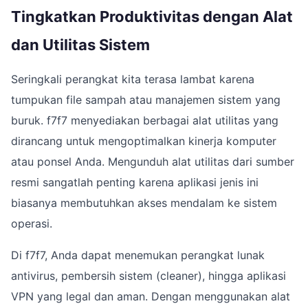
Tingkatkan Produktivitas dengan Alat
dan Utilitas Sistem
Seringkali perangkat kita terasa lambat karena
tumpukan file sampah atau manajemen sistem yang
buruk. f7f7 menyediakan berbagai alat utilitas yang
dirancang untuk mengoptimalkan kinerja komputer
atau ponsel Anda. Mengunduh alat utilitas dari sumber
resmi sangatlah penting karena aplikasi jenis ini
biasanya membutuhkan akses mendalam ke sistem
operasi.
Di f7f7, Anda dapat menemukan perangkat lunak
antivirus, pembersih sistem (cleaner), hingga aplikasi
VPN yang legal dan aman. Dengan menggunakan alat