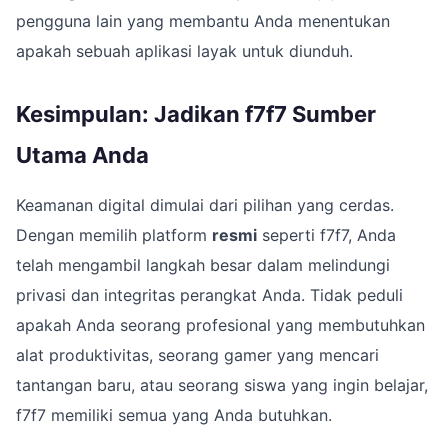
pengguna lain yang membantu Anda menentukan
apakah sebuah aplikasi layak untuk diunduh.
Kesimpulan: Jadikan f7f7 Sumber
Utama Anda
Keamanan digital dimulai dari pilihan yang cerdas.
Dengan memilih platform
resmi
seperti f7f7, Anda
telah mengambil langkah besar dalam melindungi
privasi dan integritas perangkat Anda. Tidak peduli
apakah Anda seorang profesional yang membutuhkan
alat produktivitas, seorang gamer yang mencari
tantangan baru, atau seorang siswa yang ingin belajar,
f7f7 memiliki semua yang Anda butuhkan.