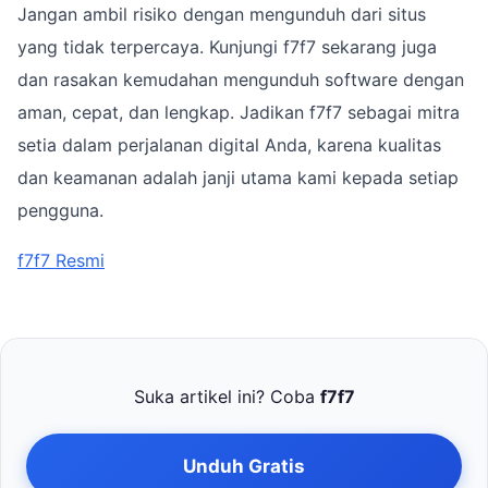
Jangan ambil risiko dengan mengunduh dari situs
yang tidak terpercaya. Kunjungi f7f7 sekarang juga
dan rasakan kemudahan mengunduh software dengan
aman, cepat, dan lengkap. Jadikan f7f7 sebagai mitra
setia dalam perjalanan digital Anda, karena kualitas
dan keamanan adalah janji utama kami kepada setiap
pengguna.
f7f7 Resmi
Suka artikel ini? Coba
f7f7
Unduh Gratis