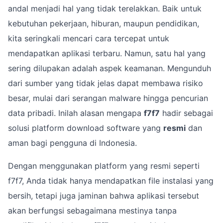
andal menjadi hal yang tidak terelakkan. Baik untuk
kebutuhan pekerjaan, hiburan, maupun pendidikan,
kita seringkali mencari cara tercepat untuk
mendapatkan aplikasi terbaru. Namun, satu hal yang
sering dilupakan adalah aspek keamanan. Mengunduh
dari sumber yang tidak jelas dapat membawa risiko
besar, mulai dari serangan malware hingga pencurian
data pribadi. Inilah alasan mengapa
f7f7
hadir sebagai
solusi platform download software yang
resmi
dan
aman bagi pengguna di Indonesia.
Dengan menggunakan platform yang resmi seperti
f7f7, Anda tidak hanya mendapatkan file instalasi yang
bersih, tetapi juga jaminan bahwa aplikasi tersebut
akan berfungsi sebagaimana mestinya tanpa