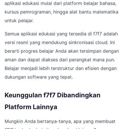
aplikasi edukasi mulai dari platform belajar bahasa,
kursus pemrograman, hingga alat bantu matematika
untuk pelajar.
Semua aplikasi edukasi yang tersedia di f7f7 adalah
versi resmi yang mendukung sinkronisasi cloud. Ini
berarti progres belajar Anda akan tersimpan dengan
aman dan dapat diakses dari perangkat mana pun.
Belajar menjadi lebih terstruktur dan efisien dengan
dukungan software yang tepat.
Keunggulan f7f7 Dibandingkan
Platform Lainnya
Mungkin Anda bertanya-tanya, apa yang membuat