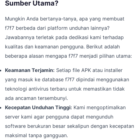
Sumber Utama?
Mungkin Anda bertanya-tanya, apa yang membuat
f7f7 berbeda dari platform unduhan lainnya?
Jawabannya terletak pada dedikasi kami terhadap
kualitas dan keamanan pengguna. Berikut adalah
beberapa alasan mengapa f7f7 menjadi pilihan utama:
Keamanan Terjamin:
Setiap file APK atau installer
yang masuk ke database f7f7 dipindai menggunakan
teknologi antivirus terbaru untuk memastikan tidak
ada ancaman tersembunyi.
Kecepatan Unduhan Tinggi:
Kami mengoptimalkan
server kami agar pengguna dapat mengunduh
software berukuran besar sekalipun dengan kecepatan
maksimal tanpa gangguan.