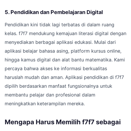
5. Pendidikan dan Pembelajaran Digital
Pendidikan kini tidak lagi terbatas di dalam ruang
kelas. f7f7 mendukung kemajuan literasi digital dengan
menyediakan berbagai aplikasi edukasi. Mulai dari
aplikasi belajar bahasa asing, platform kursus online,
hingga kamus digital dan alat bantu matematika. Kami
percaya bahwa akses ke informasi berkualitas
haruslah mudah dan aman. Aplikasi pendidikan di f7f7
dipilih berdasarkan manfaat fungsionalnya untuk
membantu pelajar dan profesional dalam
meningkatkan keterampilan mereka.
Mengapa Harus Memilih f7f7 sebagai