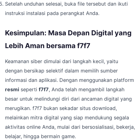
Setelah unduhan selesai, buka file tersebut dan ikuti
instruksi instalasi pada perangkat Anda.
Kesimpulan: Masa Depan Digital yang
Lebih Aman bersama f7f7
Keamanan siber dimulai dari langkah kecil, yaitu
dengan bersikap selektif dalam memilih sumber
informasi dan aplikasi. Dengan menggunakan platform
resmi
seperti
f7f7
, Anda telah mengambil langkah
besar untuk melindungi diri dari ancaman digital yang
merugikan. f7f7 bukan sekadar situs download,
melainkan mitra digital yang siap mendukung segala
aktivitas online Anda, mulai dari bersosialisasi, bekerja,
belajar, hingga bermain game.